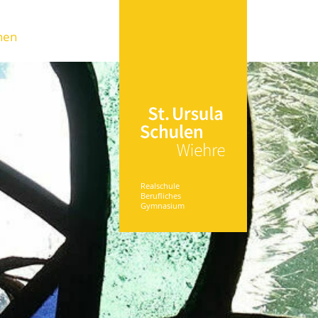
nen
Realschule
Berufliches
Gymnasium