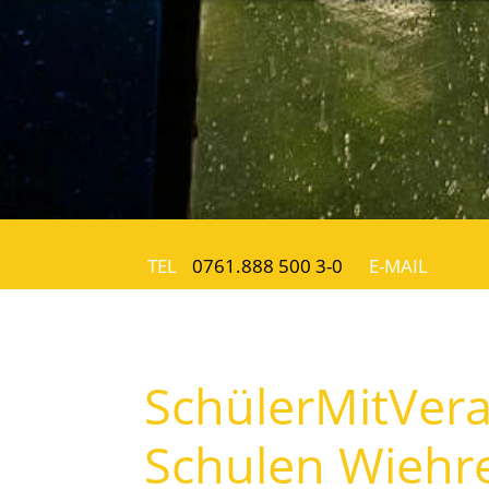
TEL
0761.888 500 3-0
E-MAIL
SchülerMitVera
Schulen Wiehr