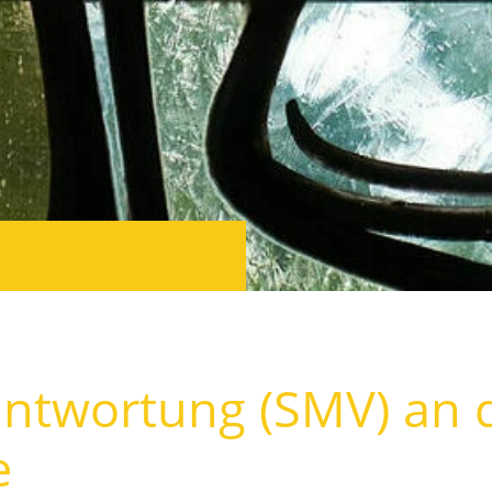
ntwortung (SMV) an d
e