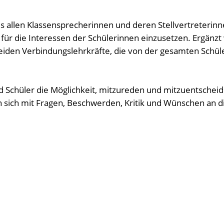
 allen Klassensprecherinnen und deren Stellvertreterinne
 für die Interessen der Schülerinnen einzusetzen. Ergänz
eiden Verbindungslehrkräfte, die von der gesamten Schü
 Schüler die Möglichkeit, mitzureden und mitzuentscheid
n sich mit Fragen, Beschwerden, Kritik und Wünschen an
renz, um eure Anliegen direkt bei der Schulleitung zu vert
der private Probleme gibt.
dene Aktivitäten den Schulalltag auflockern und das Sch
und demokratische Handeln der Schülerinnen und Schüler 
men zu können, trifft sich die SMV regelmäßig unter de
n und Aktionen jedes Jahr mit ihren Organisatorinnen.
erschiedenen Festlichkeiten macht die SMV kleine Überra