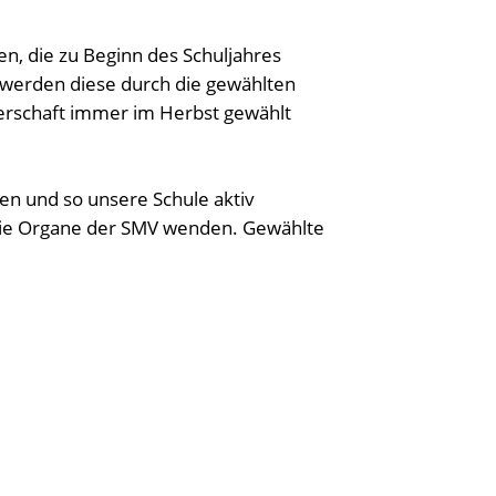
n, die zu Beginn des Schuljahres
t werden diese durch die gewählten
lerschaft immer im Herbst gewählt
en und so unsere Schule aktiv
 die Organe der SMV wenden. Gewählte
reten. Wir sind für euch da, wenn es
ulleben bereichern. Die SMV fördert
- sie macht auch Spaß!
r Woche sowie an besonderen
schungen für die Schülerschaft möglich,