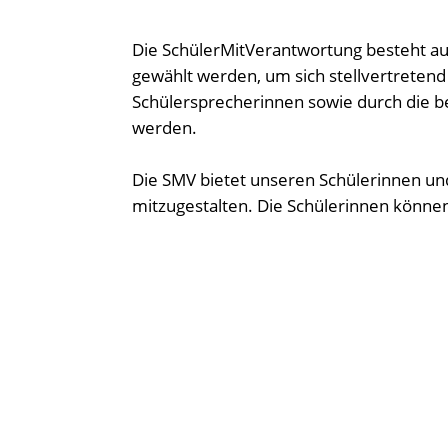
Die SchülerMitVerantwortung besteht aus
gewählt werden, um sich stellvertretend
Schülersprecherinnen sowie durch die b
werden.
Die SMV bietet unseren Schülerinnen und
mitzugestalten. Die Schülerinnen könne
Vertreter von uns sind in der Schulkonfe
Konflikte mit Mitschülern, Lehrkräften o
Außerdem möchte die SMV durch verschie
also nicht nur das verantwortungsvolle 
Um diese vielseitigen Aufgaben wahrneh
Planungstagen. Dabei variieren die Idee
Mit Kuchen- und Getränkeverkäufen an v